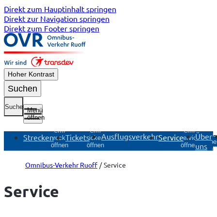
Direkt zum Hauptinhalt springen
Direkt zur Navigation springen
Direkt zum Footer springen
Hoher Kontrast
Suchen
Suche
Menü
öffnen
Untermenü
Untermenü
Untermenü
Unte
Ausflugsverkehr
Über
Strecken
Tickets
Service
Strecken
Tickets
Service
Übe
uns
öffnen
öffnen
öffnen
öf
Omnibus-Verkehr Ruoff
Service
Service