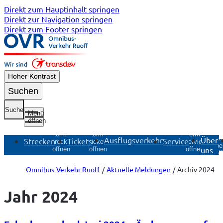
Direkt zum Hauptinhalt springen
Direkt zur Navigation springen
Direkt zum Footer springen
Hoher Kontrast
Suchen
Suche
Menü
öffnen
Untermenü
Untermenü
Untermenü
Unte
Ausflugsverkehr
Über
Strecken
Tickets
Service
Strecken
Tickets
Service
Übe
uns
öffnen
öffnen
öffnen
öf
Omnibus-Verkehr Ruoff
Aktuelle Meldungen
Archiv 2024
Jahr 2024