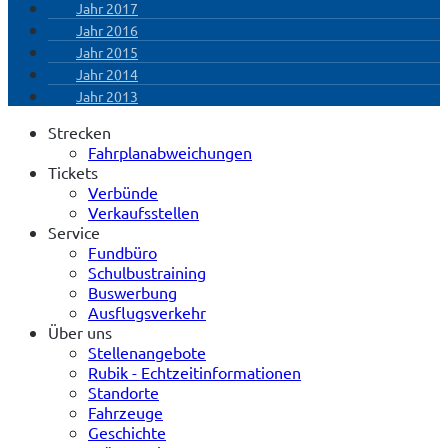
Jahr 2017
Jahr 2016
Jahr 2015
Jahr 2014
Jahr 2013
Strecken
Fahrplanabweichungen
Tickets
Verbünde
Verkaufsstellen
Service
Fundbüro
Schulbustraining
Buswerbung
Ausflugsverkehr
Über uns
Stellenangebote
Rubik - Echtzeitinformationen
Standorte
Fahrzeuge
Geschichte