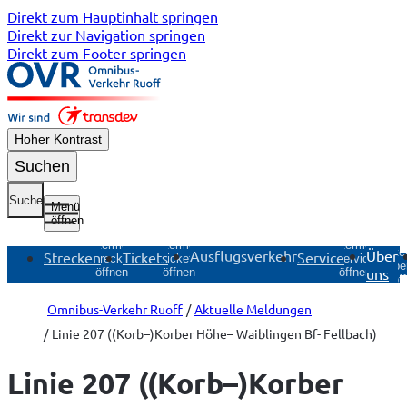
Direkt zum Hauptinhalt springen
Direkt zur Navigation springen
Direkt zum Footer springen
Hoher Kontrast
Suchen
Suche
Menü
öffnen
Untermenü
Untermenü
Untermenü
Unte
Ausflugsverkehr
Über
Strecken
Tickets
Service
Strecken
Tickets
Service
Übe
uns
öffnen
öffnen
öffnen
öf
Omnibus-Verkehr Ruoff
Aktuelle Meldungen
Linie 207 ((Korb–)Korber Höhe– Waiblingen Bf- Fellbach)
Linie 207 ((Korb–)Korber