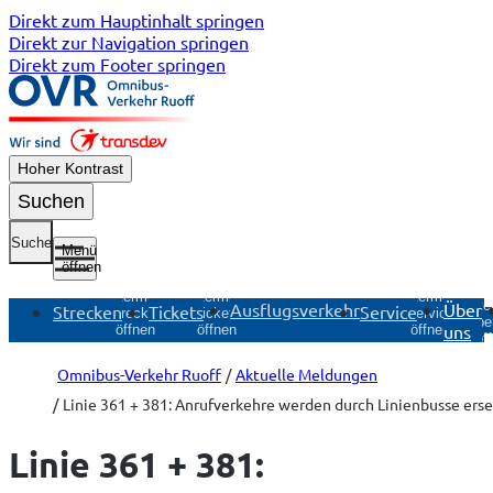
Direkt zum Hauptinhalt springen
Direkt zur Navigation springen
Direkt zum Footer springen
Hoher Kontrast
Suchen
Suche
Menü
öffnen
Untermenü
Untermenü
Untermenü
Unte
Ausflugsverkehr
Über
Strecken
Tickets
Service
Strecken
Tickets
Service
Übe
uns
öffnen
öffnen
öffnen
öf
Omnibus-Verkehr Ruoff
Aktuelle Meldungen
Linie 361 + 381: Anrufverkehre werden durch Linienbusse erse
Linie 361 + 381: