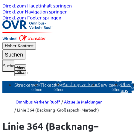
Direkt zum Hauptinhalt springen
Direkt zur Navigation springen
Direkt zum Footer springen
Hoher Kontrast
Suchen
Suche
Menü
öffnen
Untermenü
Untermenü
Untermenü
Unte
Ausflugsverkehr
Über
Strecken
Tickets
Service
Strecken
Tickets
Service
Übe
uns
öffnen
öffnen
öffnen
öf
Omnibus-Verkehr Ruoff
Aktuelle Meldungen
Linie 364 (Backnang–Großaspach–Marbach)
Linie 364 (Backnang–