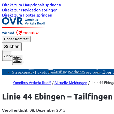
Direkt zum Hauptinhalt springen
Direkt zur Navigation springen
Direkt zum Footer springen
Hoher Kontrast
Suchen
Suche
Menü
öffnen
Untermenü
Untermenü
Untermenü
Ausflugsverkehr
Strecken
Tickets
Service
Über 
Strecken
Tickets
Service
öffnen
öffnen
öffnen
Omnibus-Verkehr Ruoff
Aktuelle Meldungen
Linie 44 Ebing
Linie 44 Ebingen – Tailfinge
Veröffentlicht: 08. Dezember 2015