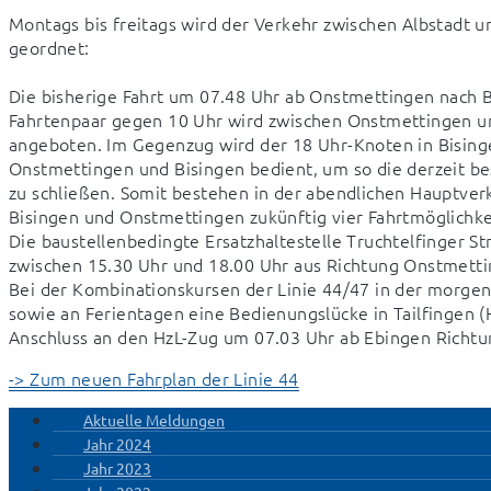
Montags bis freitags wird der Verkehr zwischen Albstadt u
geordnet: 
Die bisherige Fahrt um 07.48 Uhr ab Onstmettingen nach Bi
Fahrtenpaar gegen 10 Uhr wird zwischen Onstmettingen un
angeboten. Im Gegenzug wird der 18 Uhr-Knoten in Bisinge
Onstmettingen und Bisingen bedient, um so die derzeit be
zu schließen. Somit bestehen in der abendlichen Hauptver
Bisingen und Onstmettingen zukünftig vier Fahrtmöglichke
Die baustellenbedingte Ersatzhaltestelle Truchtelfinger St
zwischen 15.30 Uhr und 18.00 Uhr aus Richtung Onstmettin
Bei der Kombinationskursen der Linie 44/47 in der morgend
sowie an Ferientagen eine Bedienungslücke in Tailfingen (H
Anschluss an den HzL-Zug um 07.03 Uhr ab Ebingen Richtu
-> Zum neuen Fahrplan der Linie 44
Aktuelle Meldungen
Jahr 2024
Jahr 2023