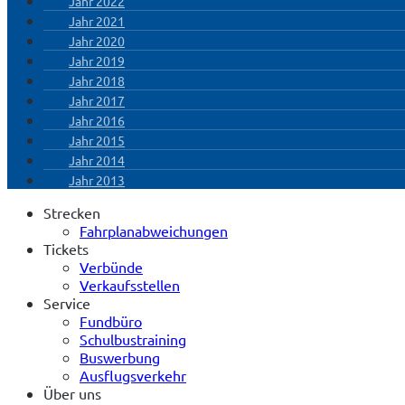
Jahr 2022
Jahr 2021
Jahr 2020
Jahr 2019
Jahr 2018
Jahr 2017
Jahr 2016
Jahr 2015
Jahr 2014
Jahr 2013
Strecken
Fahrplanabweichungen
Tickets
Verbünde
Verkaufsstellen
Service
Fundbüro
Schulbustraining
Buswerbung
Ausflugsverkehr
Über uns