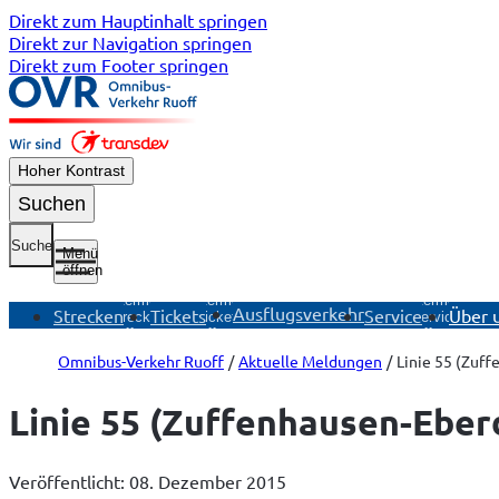
Direkt zum Hauptinhalt springen
Direkt zur Navigation springen
Direkt zum Footer springen
Hoher Kontrast
Suchen
Suche
Menü
öffnen
Untermenü
Untermenü
Untermenü
Ausflugsverkehr
Strecken
Tickets
Service
Über 
Strecken
Tickets
Service
öffnen
öffnen
öffnen
Omnibus-Verkehr Ruoff
Aktuelle Meldungen
Linie 55 (Zuf
Linie 55 (Zuffenhausen-Eber
Veröffentlicht: 08. Dezember 2015