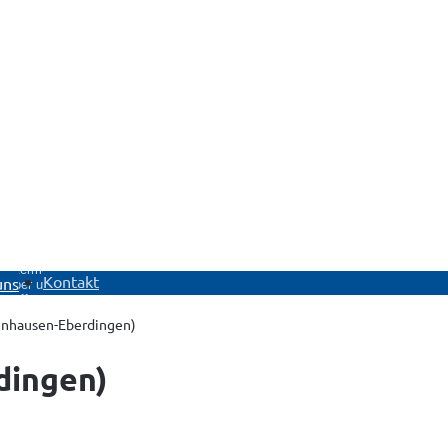
Untermenü
Kontakt
uns
Über uns
öffnen
fenhausen-Eberdingen)
dingen)