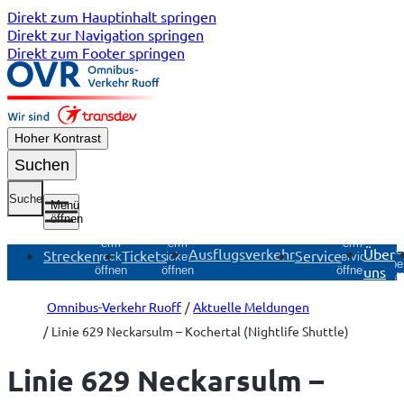
Direkt zum Hauptinhalt springen
Direkt zur Navigation springen
Direkt zum Footer springen
Hoher Kontrast
Suchen
Suche
Menü
öffnen
Untermenü
Untermenü
Untermenü
Unte
Ausflugsverkehr
Über
Strecken
Tickets
Service
Strecken
Tickets
Service
Übe
uns
öffnen
öffnen
öffnen
öf
Omnibus-Verkehr Ruoff
Aktuelle Meldungen
Linie 629 Neckarsulm – Kochertal (Nightlife Shuttle)
Linie 629 Neckarsulm –