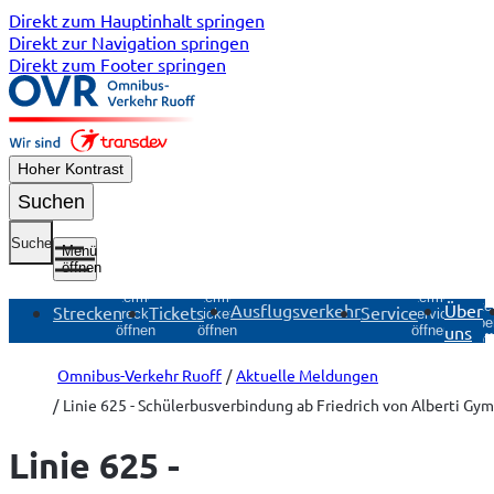
Direkt zum Hauptinhalt springen
Direkt zur Navigation springen
Direkt zum Footer springen
Hoher Kontrast
Suchen
Suche
Menü
öffnen
Untermenü
Untermenü
Untermenü
Unte
Ausflugsverkehr
Über
Strecken
Tickets
Service
Strecken
Tickets
Service
Übe
uns
öffnen
öffnen
öffnen
öf
Omnibus-Verkehr Ruoff
Aktuelle Meldungen
Linie 625 - Schülerbusverbindung ab Friedrich von Alberti Gy
Linie 625 -