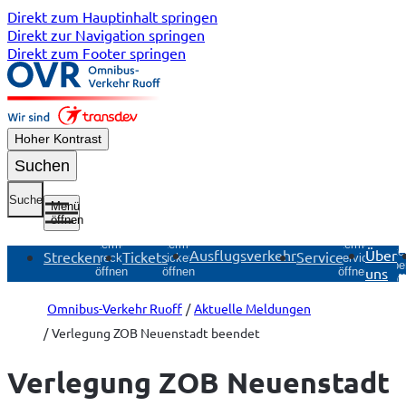
Direkt zum Hauptinhalt springen
Direkt zur Navigation springen
Direkt zum Footer springen
Hoher Kontrast
Suchen
Suche
Menü
öffnen
Untermenü
Untermenü
Untermenü
Unte
Ausflugsverkehr
Über
Strecken
Tickets
Service
Strecken
Tickets
Service
Übe
uns
öffnen
öffnen
öffnen
öf
Omnibus-Verkehr Ruoff
Aktuelle Meldungen
Verlegung ZOB Neuenstadt beendet
Verlegung ZOB Neuenstadt