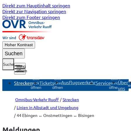
Direkt zum Hauptinhalt springen
Direkt zur Navigation springen
Direkt zum Footer springen
Hoher Kontrast
Suchen
Suche
Menü
öffnen
Untermenü
Untermenü
Untermenü
Unte
Ausflugsverkehr
Über
Strecken
Tickets
Service
Strecken
Tickets
Service
Übe
uns
öffnen
öffnen
öffnen
öf
Omnibus-Verkehr Ruoff
Strecken
Linien in Albstadt und Umgebung
44 Ebingen ↔ Onstmettingen ↔ Bisingen
Meldungen