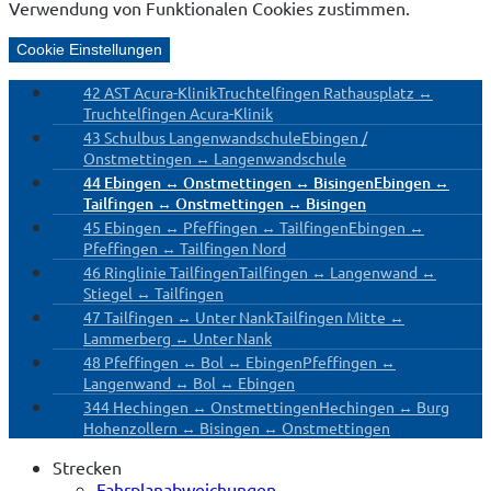
Verwendung von Funktionalen Cookies zustimmen.
Cookie Einstellungen
42 AST Acura-Klinik
Truchtelfingen Rathausplatz ↔
Truchtelfingen Acura-Klinik
43 Schulbus Langenwandschule
Ebingen /
Onstmettingen ↔ Langenwandschule
44 Ebingen ↔ Onstmettingen ↔ Bisingen
Ebingen ↔
Tailfingen ↔ Onstmettingen ↔ Bisingen
45 Ebingen ↔ Pfeffingen ↔ Tailfingen
Ebingen ↔
Pfeffingen ↔ Tailfingen Nord
46 Ringlinie Tailfingen
Tailfingen ↔ Langenwand ↔
Stiegel ↔ Tailfingen
47 Tailfingen ↔ Unter Nank
Tailfingen Mitte ↔
Lammerberg ↔ Unter Nank
48 Pfeffingen ↔ Bol ↔ Ebingen
Pfeffingen ↔
Langenwand ↔ Bol ↔ Ebingen
344 Hechingen ↔ Onstmettingen
Hechingen ↔ Burg
Hohenzollern ↔ Bisingen ↔ Onstmettingen
Strecken
Fahrplanabweichungen