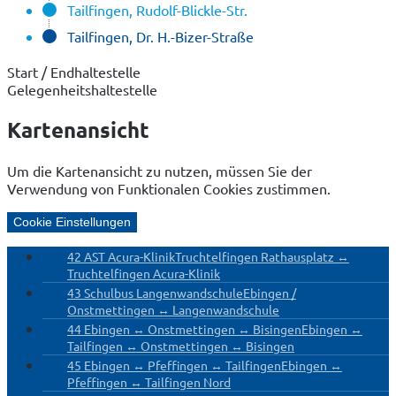
Tailfingen, Rudolf-Blickle-Str.
Tailfingen, Dr. H.-Bizer-Straße
Start / Endhaltestelle
Gelegenheitshaltestelle
Kartenansicht
Um die Kartenansicht zu nutzen, müssen Sie der
Verwendung von Funktionalen Cookies zustimmen.
Cookie Einstellungen
42 AST Acura-Klinik
Truchtelfingen Rathausplatz ↔
Truchtelfingen Acura-Klinik
43 Schulbus Langenwandschule
Ebingen /
Onstmettingen ↔ Langenwandschule
44 Ebingen ↔ Onstmettingen ↔ Bisingen
Ebingen ↔
Tailfingen ↔ Onstmettingen ↔ Bisingen
45 Ebingen ↔ Pfeffingen ↔ Tailfingen
Ebingen ↔
Pfeffingen ↔ Tailfingen Nord