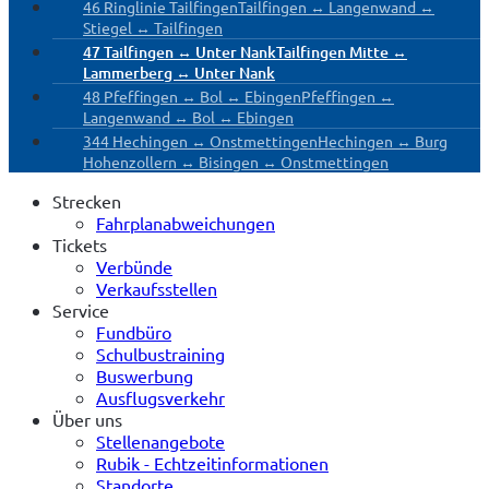
46 Ringlinie Tailfingen
Tailfingen ↔ Langenwand ↔
Stiegel ↔ Tailfingen
47 Tailfingen ↔ Unter Nank
Tailfingen Mitte ↔
Lammerberg ↔ Unter Nank
48 Pfeffingen ↔ Bol ↔ Ebingen
Pfeffingen ↔
Langenwand ↔ Bol ↔ Ebingen
344 Hechingen ↔ Onstmettingen
Hechingen ↔ Burg
Hohenzollern ↔ Bisingen ↔ Onstmettingen
Strecken
Fahrplanabweichungen
Tickets
Verbünde
Verkaufsstellen
Service
Fundbüro
Schulbustraining
Buswerbung
Ausflugsverkehr
Über uns
Stellenangebote
Rubik - Echtzeitinformationen
Standorte