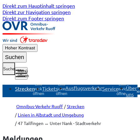
Direkt zum Hauptinhalt springen
Direkt zur Navigation springen
Direkt zum Footer springen
Hoher Kontrast
Suchen
Suche
Menü
öffnen
Untermenü
Untermenü
Untermenü
Unte
Ausflugsverkehr
Über
Strecken
Tickets
Service
Strecken
Tickets
Service
Übe
uns
öffnen
öffnen
öffnen
öf
Omnibus-Verkehr Ruoff
Strecken
Linien in Albstadt und Umgebung
47 Tailfingen ↔ Unter Nank - Stadtverkehr
Meldungen