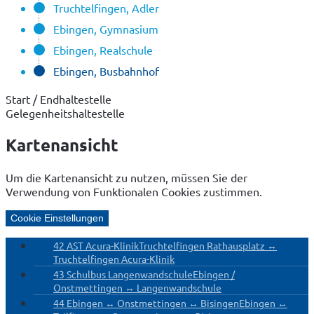
Truchtelfingen, Adler
Ebingen, Gymnasium
Ebingen, Realschule
Ebingen, Busbahnhof
Start / Endhaltestelle
Gelegenheitshaltestelle
Kartenansicht
Um die Kartenansicht zu nutzen, müssen Sie der
Verwendung von Funktionalen Cookies zustimmen.
Cookie Einstellungen
42 AST Acura-Klinik
Truchtelfingen Rathausplatz ↔
Truchtelfingen Acura-Klinik
43 Schulbus Langenwandschule
Ebingen /
Onstmettingen ↔ Langenwandschule
44 Ebingen ↔ Onstmettingen ↔ Bisingen
Ebingen ↔