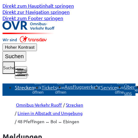
Direkt zum Hauptinhalt springen
Direkt zur Navigation springen
Direkt zum Footer springen
Hoher Kontrast
Suchen
Suche
Menü
öffnen
Untermenü
Untermenü
Untermenü
Unte
Ausflugsverkehr
Über
Strecken
Tickets
Service
Strecken
Tickets
Service
Übe
uns
öffnen
öffnen
öffnen
öf
Omnibus-Verkehr Ruoff
Strecken
Linien in Albstadt und Umgebung
48 Pfeffingen ↔ Bol ↔ Ebingen
Meldungen