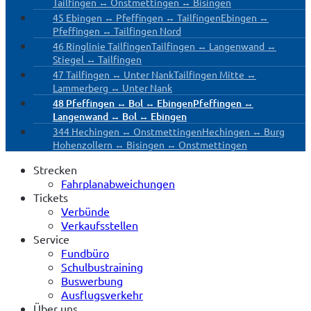
Tailfingen ↔ Onstmettingen ↔ Bisingen
45 Ebingen ↔ Pfeffingen ↔ Tailfingen
Ebingen ↔
Pfeffingen ↔ Tailfingen Nord
46 Ringlinie Tailfingen
Tailfingen ↔ Langenwand ↔
Stiegel ↔ Tailfingen
47 Tailfingen ↔ Unter Nank
Tailfingen Mitte ↔
Lammerberg ↔ Unter Nank
48 Pfeffingen ↔ Bol ↔ Ebingen
Pfeffingen ↔
Langenwand ↔ Bol ↔ Ebingen
344 Hechingen ↔ Onstmettingen
Hechingen ↔ Burg
Hohenzollern ↔ Bisingen ↔ Onstmettingen
Strecken
Fahrplanabweichungen
Tickets
Verbünde
Verkaufsstellen
Service
Fundbüro
Schulbustraining
Buswerbung
Ausflugsverkehr
Über uns